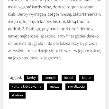
może wygrać każdy silny, dobrze zorganizowany
klub. Derby wymagają czegoś więcej: zakorzenienia w
miejscu, lojalnych fanów, historii, którą trudno
podrobić. Dlatego, gdy nadchodzi dzień derbów,
nawet najbardziej spektakularny finał gdzieś daleko
schodzi na drugi plan. Bo dla kibica liczy się przede
wszystkim to, co dzieje się tu i teraz – w jego mieście,
na jego stadionie, w jego sercu.
Tagged:
Derby
emocje
futbol
kibice
kultura kibicowania
mecze
rywalizacja
stadion