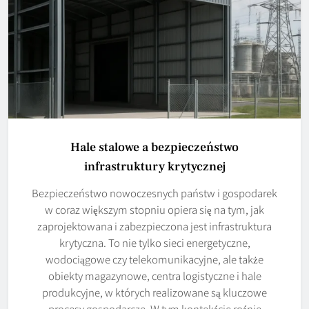
Hale stalowe a bezpieczeństwo
infrastruktury krytycznej
Bezpieczeństwo nowoczesnych państw i gospodarek
w coraz większym stopniu opiera się na tym, jak
zaprojektowana i zabezpieczona jest infrastruktura
krytyczna. To nie tylko sieci energetyczne,
wodociągowe czy telekomunikacyjne, ale także
obiekty magazynowe, centra logistyczne i hale
produkcyjne, w których realizowane są kluczowe
procesy gospodarcze. W tym kontekście rośnie